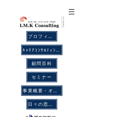
プロフィール
ｷｬﾘｱｺﾝｻﾙﾃｨﾝｸﾞ
顧問百科
セミナー
事業概要・オフィス拠点
日々の思考メモ