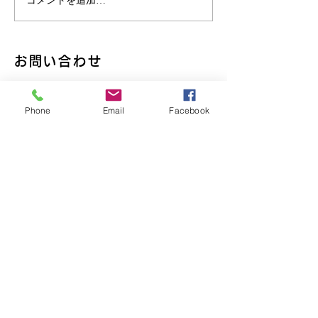
コメントを追加…
首都圏での経営支援顧問
「夜な夜な始ま
選びのポイント - 経営顧
アコンサルタン
問の正しい選び方
習・・・月火水
の2時間に未来
お問い合わせ
る・・・受講生
に、講師も成長す
◆川口オフィス
回」
Phone
Email
Facebook
埼玉県川口市幸町2-7-5
エルクオーレ川口幸町4F
◆奈良オフィス
奈良県奈良市山陵町391-15​​
​ 平城ベース
Tel :
070-5559-1860
Mail : yoshi-ima@imk-
career.com