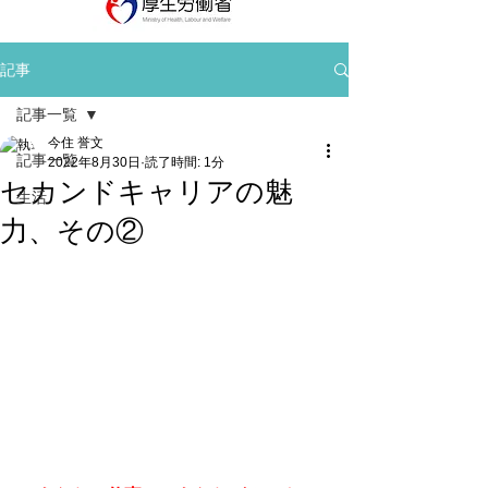
記事
記事一覧
今住 誉文
記事一覧
2022年8月30日
読了時間: 1分
セカンドキャリアの魅
生活
力、その②