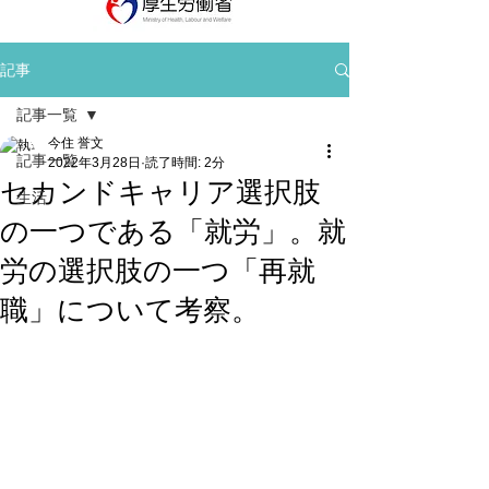
記事
記事一覧
今住 誉文
記事一覧
2022年3月28日
読了時間: 2分
セカンドキャリア選択肢
生活
の一つである「就労」。就
労の選択肢の一つ「再就
職」について考察。