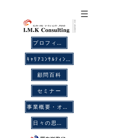
プロフィール
ｷｬﾘｱｺﾝｻﾙﾃｨﾝｸﾞ
顧問百科
セミナー
事業概要・オフィス拠点
日々の思考メモ