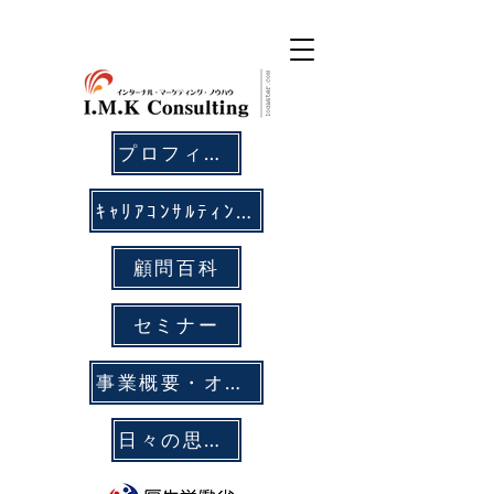
プロフィール
ｷｬﾘｱｺﾝｻﾙﾃｨﾝｸﾞ
顧問百科
セミナー
事業概要・オフィス拠点
日々の思考メモ