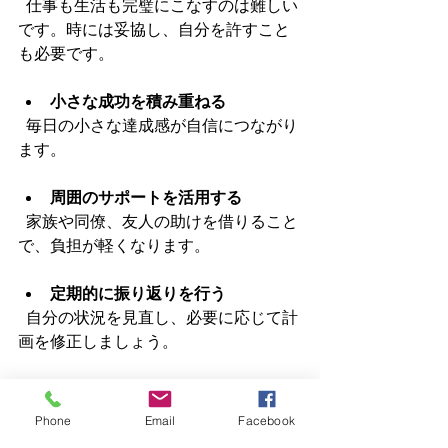
  仕事も生活も完璧にこなすのは難しい
です。時には妥協し、自分を許すこと
も必要です。
小さな成功を積み重ねる
  毎日の小さな達成感が自信につながり
ます。
周囲のサポートを活用する
  家族や同僚、友人の助けを借りること
で、負担が軽くなります。
定期的に振り返りを行う
  自分の状況を見直し、必要に応じて計
画を修正しましょう。
これらの心構えを持つことで、無理な
く長く働き続けられます。私も時には
Phone
Email
Facebook
失敗や挫折を経験しましたが、前向き