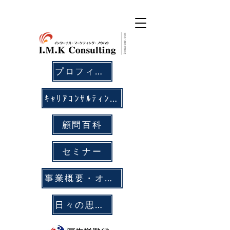
プロフィール
ｷｬﾘｱｺﾝｻﾙﾃｨﾝｸﾞ
顧問百科
セミナー
事業概要・オフィス拠点
日々の思考メモ