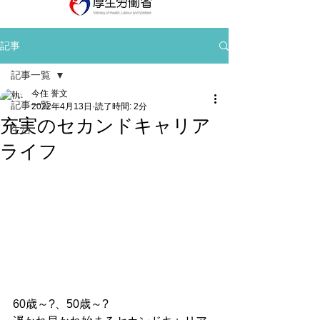
記事
記事一覧
今住 誉文
記事一覧
2022年4月13日
読了時間: 2分
充実のセカンドキャリア
生活
ライフ
60歳～?、50歳～?