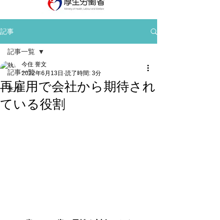
記事
記事一覧
今住 誉文
記事一覧
2022年6月13日
読了時間: 3分
再雇用で会社から期待され
生活
ている役割