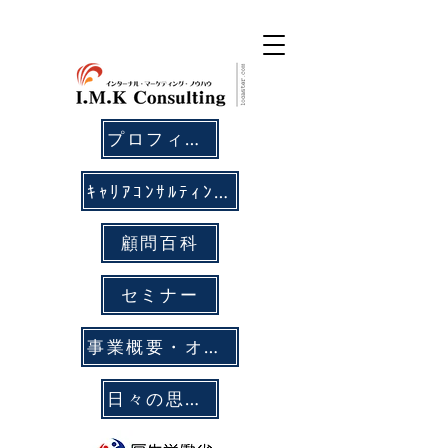
プロフィール
ｷｬﾘｱｺﾝｻﾙﾃｨﾝｸﾞ
顧問百科
セミナー
事業概要・オフィス拠点
日々の思考メモ