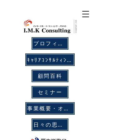
プロフィール
ｷｬﾘｱｺﾝｻﾙﾃｨﾝｸﾞ
顧問百科
セミナー
事業概要・オフィス拠点
日々の思考メモ