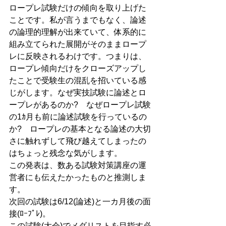
ロープレ試験だけの傾向を取り上げた
ことです。私が言うまでもなく、論述
の論理的理解が出来ていて、体系的に
組み立てられた展開がそのままロープ
レに反映されるわけです。つまりは、
ロープレ傾向だけをクローズアップし
たことで受験生の混乱を招いている感
じがします。なぜ実技試験に論述とロ
ープレがあるのか?　なぜロープレ試験
の1ｶ月も前に論述試験を行っているの
か?　ロープレの基本となる論述の大切
さに触れずして飛び越えてしまったの
はちょっと残念な気がします。
この発表は、数ある試験対策講座の運
営者にも伝えたかったものと推測しま
す。
次回の試験は6/12(論述)と一カ月後の面
接(ﾛｰﾌﾟﾚ)。
この試験(大会)でメダリストを目指す必