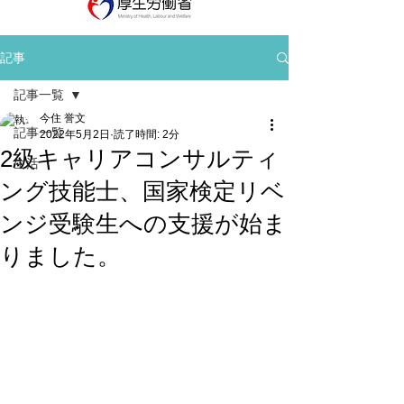
記事
記事一覧
今住 誉文
記事一覧
2022年5月2日
読了時間: 2分
2級キャリアコンサルティ
生活
ング技能士、国家検定リベ
ンジ受験生への支援が始ま
りました。