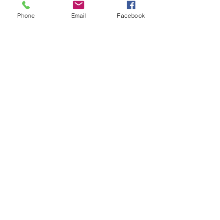
Phone
Email
Facebook
コメント
コメントを追加…
首都圏での経営支援顧問
「夜な夜な始ま
選びのポイント - 経営顧
アコンサルタン
問の正しい選び方
習・・・月火水
の2時間に未来
お問い合わせ
る・・・受講生
に、講師も成長す
◆川口オフィス
回」
埼玉県川口市幸町2-7-5
エルクオーレ川口幸町4F
◆奈良オフィス
奈良県奈良市山陵町391-15​​
​ 平城ベース