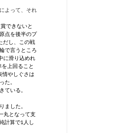
によって、それ
入賞できないと
原点を後半のプ
ただし、この戦
輪で言うところ
の中に滑り込めれ
準を上回ること
表情やしぐさは
った。
きている。
りました。
も一丸となって支
純計算で1人し