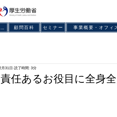
顧問百科
セミナー
事業概要・オフィ
ｷｬﾘｱｺﾝｻﾙﾃｨﾝｸﾞ
12月31日
読了時間: 3分
末 責任あるお役目に全身全