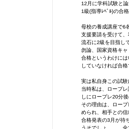
12月に学科試験と
1級(指導ﾚﾍﾞﾙ)の
母校の養成講座で6
支援要請を受けて、
流石に2級を目指し
勿論、国家資格キャ
合格というわけには
していなければ合格
実は私自身この試験
当時私は、ロープレ
しにロープレ20分
その理由は、ロープ
められ、相手との信
合格発表の3月が待
うそでしょ、、、全