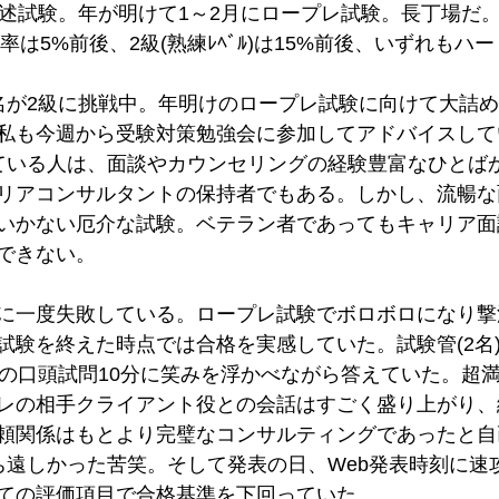
論述試験。年が明けて1～2月にロープレ試験。長丁場だ
合格率は5%前後、2級(熟練ﾚﾍﾞﾙ)は15%前後、いずれも
名が2級に挑戦中。年明けのロープレ試験に向けて大詰
私も今週から受験対策勉強会に参加してアドバイスして
ている人は、面談やカウンセリングの経験豊富なひとば
リアコンサルタントの保持者でもある。しかし、流暢な
いかない厄介な試験。ベテラン者であってもキャリア面
できない。
に一度失敗している。ロープレ試験でボロボロになり撃
試験を終えた時点では合格を実感していた。試験管(2名
後の口頭試問10分に笑みを浮かべながら答えていた。超満
レの相手クライアント役との会話はすごく盛り上がり、
頼関係はもとより完璧なコンサルティングであったと自
ち遠しかった苦笑。そして発表の日、Web発表時刻に速
ての評価項目で合格基準を下回っていた。