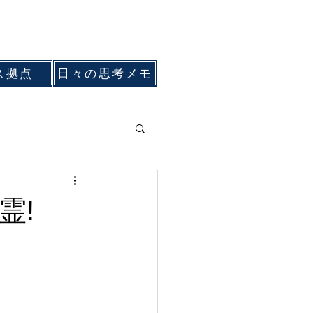
ス拠点
日々の思考メモ
霊!