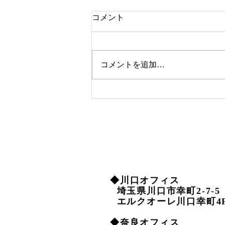
コメント
コメントを追加…
効果的なワークライフキャリ
アの築き方 - ワークライフバ
ランスの向上
◆川口オフィス
埼玉県川口市幸町2-7-
エルクオーレ川口幸町4
◆奈良オフィス