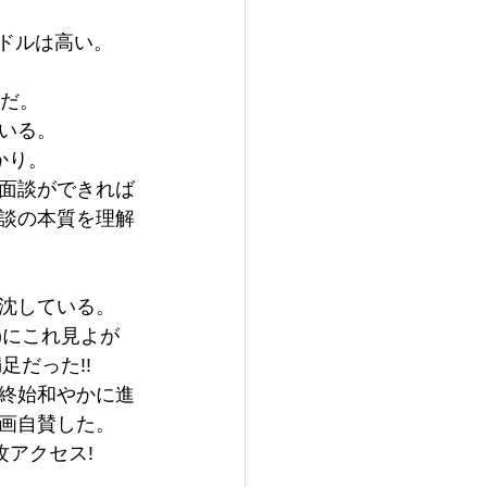
。
ハードルは高い。
めだ。
いる。
かり。
面談ができれば
談の本質を理解
沈している。
)にこれ見よが
足だった!!
終始和やかに進
画自賛した。
攻アクセス!