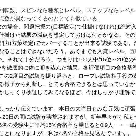
回転数、スピンなら種類とレベル、ステップならレベル
点数が異なってくるのととても似ている。
験の場合、問題把握力(目標設定)で仕掛けなければ絶対
仕掛けた結果の減点を想定しておけば何とかなる。その
開力(方策策定)でカバーすることが出来る試験である。
なることはできないだろう。あくまでも入賞レベル、五
。それで十分だろう。つまりは100人中/15位～20位
ジを徹底的に体に叩き込んだ結果、各評価項目の合格基
この2度目の試験を振り返ると、ロープレ試験相手役の
る様子から判断し、とても合格できるとは思っていなか
かじっくり検証してみてなるほど、今はしっかり理解で
しっかり伝えています。本日の大晦日もみな元気に頑張
日～20日の間に試験が実施されますが、新年早々から私
名の受験生に平均15%合格率を乗じると0.9人・・・単
ことになりますが、私は4名の合格を見込んでいます。