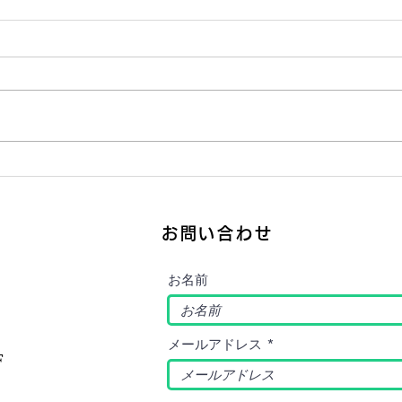
首都圏での経営支援顧問選び
「夜
のポイント - 経営顧問の正し
ンサ
い選び方
月火
お問い合わせ
来を
緒に
お名前
5
メールアドレス
F